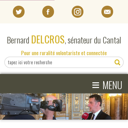
PORTRAIT
DELCROS
Bernard
, sénateur du Cantal
EN DIRECT DU SÉNAT
Pour une ruralité volontariste et connectée
EN DIRECT DU CANTAL
≡
ACTIVITÉS PARLEMENTAIRES
MENU
COMPRENDRE LE SÉNAT