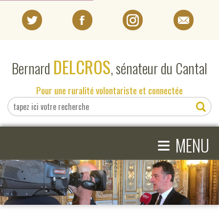
PORTRAIT
DELCROS
Bernard
, sénateur du Cantal
EN DIRECT DU SÉNAT
Pour une ruralité volontariste et connectée
EN DIRECT DU CANTAL
≡
ACTIVITÉS PARLEMENTAIRES
MENU
COMPRENDRE LE SÉNAT