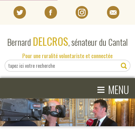
PORTRAIT
DELCROS
Bernard
, sénateur du Cantal
EN DIRECT DU SÉNAT
Pour une ruralité volontariste et connectée
EN DIRECT DU CANTAL
≡
ACTIVITÉS PARLEMENTAIRES
MENU
COMPRENDRE LE SÉNAT