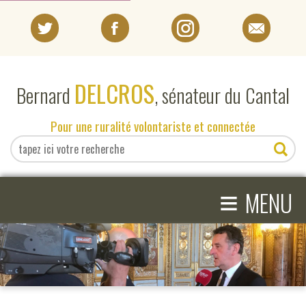
PORTRAIT
DELCROS
Bernard
, sénateur du Cantal
EN DIRECT DU SÉNAT
Pour une ruralité volontariste et connectée
EN DIRECT DU CANTAL
≡
ACTIVITÉS PARLEMENTAIRES
MENU
COMPRENDRE LE SÉNAT