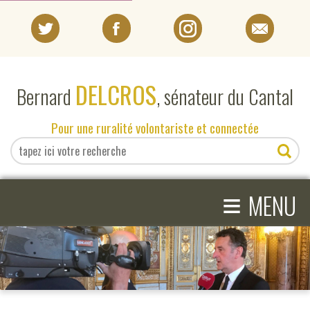
PORTRAIT
DELCROS
Bernard
, sénateur du Cantal
EN DIRECT DU SÉNAT
Pour une ruralité volontariste et connectée
EN DIRECT DU CANTAL
≡
ACTIVITÉS PARLEMENTAIRES
MENU
COMPRENDRE LE SÉNAT