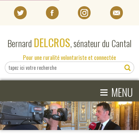
PORTRAIT
DELCROS
Bernard
, sénateur du Cantal
EN DIRECT DU SÉNAT
Pour une ruralité volontariste et connectée
EN DIRECT DU CANTAL
≡
ACTIVITÉS PARLEMENTAIRES
MENU
COMPRENDRE LE SÉNAT