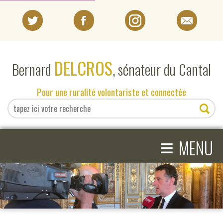
PORTRAIT
DELCROS
Bernard
, sénateur du Cantal
EN DIRECT DU SÉNAT
Pour une ruralité volontariste et connectée
EN DIRECT DU CANTAL
≡
ACTIVITÉS PARLEMENTAIRES
MENU
COMPRENDRE LE SÉNAT