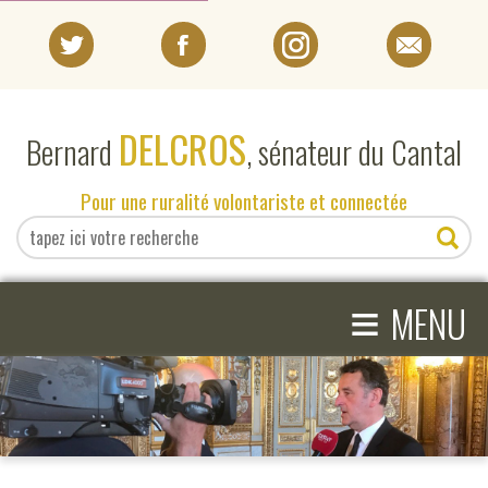
PORTRAIT
DELCROS
Bernard
, sénateur du Cantal
EN DIRECT DU SÉNAT
Pour une ruralité volontariste et connectée
EN DIRECT DU CANTAL
≡
ACTIVITÉS PARLEMENTAIRES
MENU
COMPRENDRE LE SÉNAT