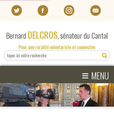
PORTRAIT
DELCROS
Bernard
, sénateur du Cantal
EN DIRECT DU SÉNAT
Pour une ruralité volontariste et connectée
EN DIRECT DU CANTAL
≡
ACTIVITÉS PARLEMENTAIRES
MENU
COMPRENDRE LE SÉNAT