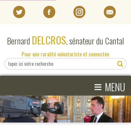
PORTRAIT
DELCROS
Bernard
, sénateur du Cantal
EN DIRECT DU SÉNAT
Pour une ruralité volontariste et connectée
EN DIRECT DU CANTAL
≡
ACTIVITÉS PARLEMENTAIRES
MENU
COMPRENDRE LE SÉNAT