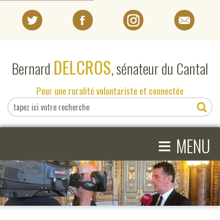
PORTRAIT
DELCROS
Bernard
, sénateur du Cantal
EN DIRECT DU SÉNAT
Pour une ruralité volontariste et connectée
EN DIRECT DU CANTAL
≡
ACTIVITÉS PARLEMENTAIRES
MENU
COMPRENDRE LE SÉNAT