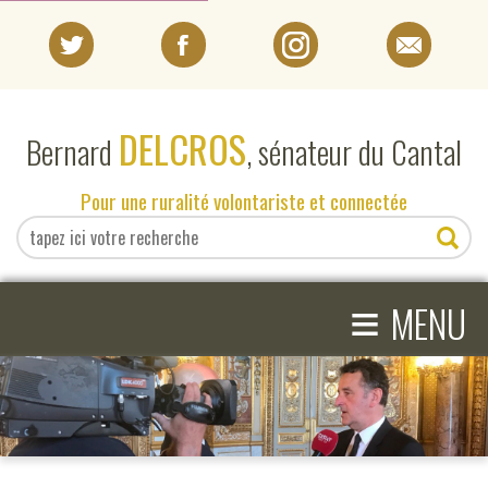
PORTRAIT
DELCROS
Bernard
, sénateur du Cantal
EN DIRECT DU SÉNAT
Pour une ruralité volontariste et connectée
EN DIRECT DU CANTAL
≡
ACTIVITÉS PARLEMENTAIRES
MENU
COMPRENDRE LE SÉNAT