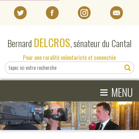
PORTRAIT
DELCROS
Bernard
, sénateur du Cantal
EN DIRECT DU SÉNAT
Pour une ruralité volontariste et connectée
EN DIRECT DU CANTAL
≡
ACTIVITÉS PARLEMENTAIRES
MENU
COMPRENDRE LE SÉNAT