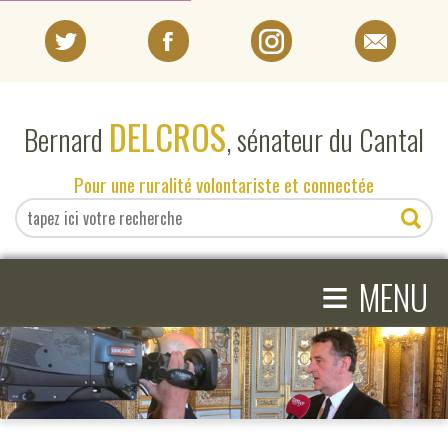
PORTRAIT
DELCROS
Bernard
, sénateur du Cantal
EN DIRECT DU SÉNAT
Pour une ruralité volontariste et connectée
EN DIRECT DU CANTAL
≡
ACTIVITÉS PARLEMENTAIRES
MENU
COMPRENDRE LE SÉNAT