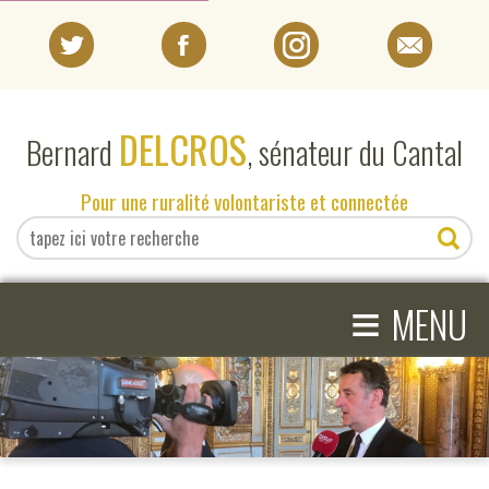
PORTRAIT
DELCROS
Bernard
, sénateur du Cantal
EN DIRECT DU SÉNAT
Pour une ruralité volontariste et connectée
EN DIRECT DU CANTAL
≡
ACTIVITÉS PARLEMENTAIRES
MENU
COMPRENDRE LE SÉNAT