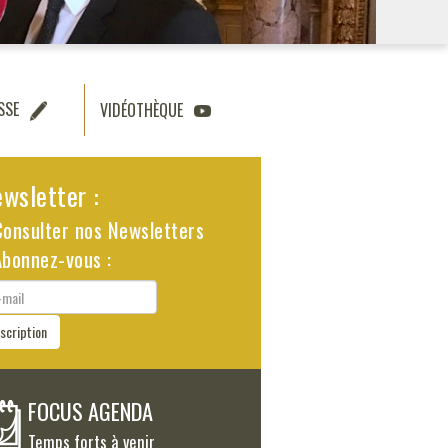
SSE
VIDÉOTHÈQUE
wsletter :
Consulter nos Newsletters
Abonnez-vous :
il
nscription
FOCUS AGENDA
Temps forts à venir