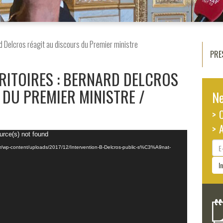
d Delcros réagit au discours du Premier ministre
PRE
RITOIRES : BERNARD DELCROS
 DU PREMIER MINISTRE
Ne
> 
> 
urce(s) not found
E-
r.fr/wp-content/uploads/2017/12/Intervention-B-Delcros-public-s%C3%A9nat-
ma
I