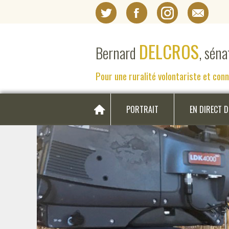
DELCROS
Bernard
, sén
Pour une ruralité volontariste et con
PORTRAIT
EN DIRECT 