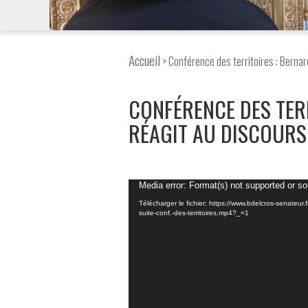
Accueil
> Conférence des territoires : Bernar
CONFÉRENCE DES TER
RÉAGIT AU DISCOURS
Lecteur
Media error: Format(s) not supported or so
vidéo
Télécharger le fichier: https://www.bdelcros-senateu
suite-conf.-des-territoires.mp4?_=1