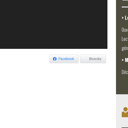
> L
Ouv
Lec
gén
> M
Facebook
Bluesky
Déc