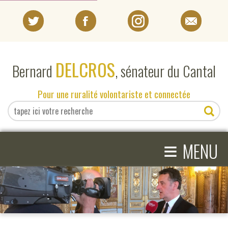
PORTRAIT
DELCROS
Bernard
, sénateur du Cantal
EN DIRECT DU SÉNAT
Pour une ruralité volontariste et connectée
EN DIRECT DU CANTAL
≡
ACTIVITÉS PARLEMENTAIRES
MENU
COMPRENDRE LE SÉNAT