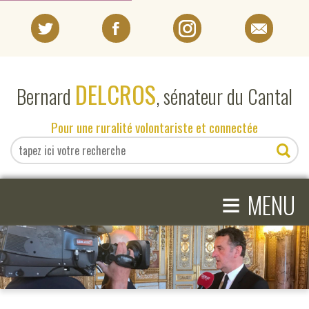
PORTRAIT
DELCROS
Bernard
, sénateur du Cantal
EN DIRECT DU SÉNAT
Pour une ruralité volontariste et connectée
EN DIRECT DU CANTAL
≡
ACTIVITÉS PARLEMENTAIRES
MENU
COMPRENDRE LE SÉNAT