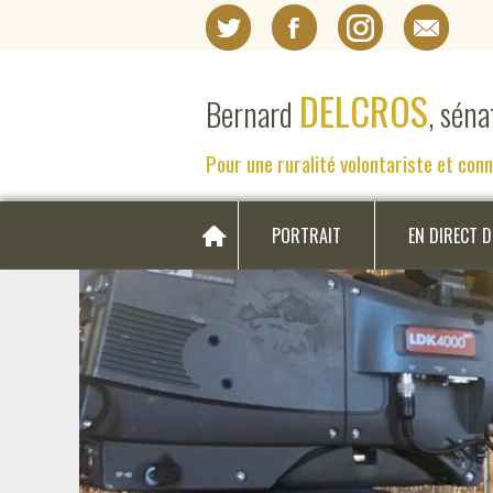
DELCROS
Bernard
, sén
Pour une ruralité volontariste et con
PORTRAIT
EN DIRECT 