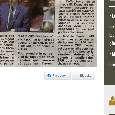
> L
Ouv
Lec
gén
> M
Déc
Facebook
Bluesky