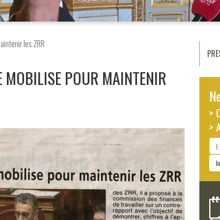
aintenir les ZRR
PRE
 MOBILISE POUR MAINTENIR
Ne
> 
> 
E-
ma
I