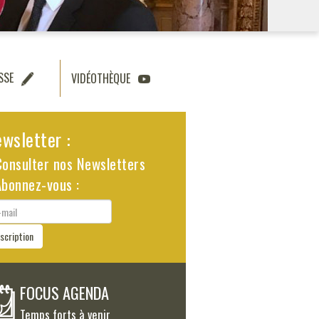
SSE
VIDÉOTHÈQUE
wsletter :
Consulter nos Newsletters
Abonnez-vous :
il
nscription
FOCUS AGENDA
Temps forts à venir