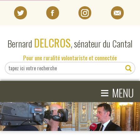
PORTRAIT
DELCROS
Bernard
, sénateur du Cantal
EN DIRECT DU SÉNAT
Pour une ruralité volontariste et connectée
EN DIRECT DU CANTAL
≡
ACTIVITÉS PARLEMENTAIRES
MENU
COMPRENDRE LE SÉNAT