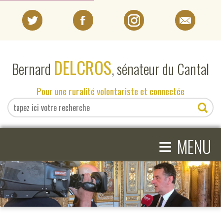
PORTRAIT
DELCROS
Bernard
, sénateur du Cantal
EN DIRECT DU SÉNAT
Pour une ruralité volontariste et connectée
EN DIRECT DU CANTAL
≡
ACTIVITÉS PARLEMENTAIRES
MENU
COMPRENDRE LE SÉNAT