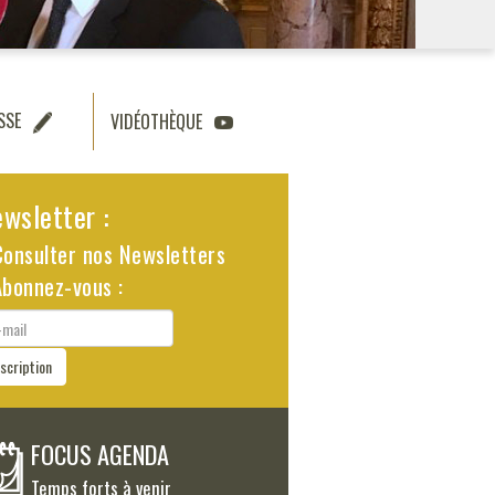
SSE
VIDÉOTHÈQUE
wsletter :
Consulter nos Newsletters
Abonnez-vous :
il
nscription
FOCUS AGENDA
Temps forts à venir