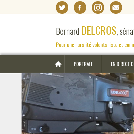
DELCROS
Bernard
, sén
Pour une ruralité volontariste et con
PORTRAIT
EN DIRECT 