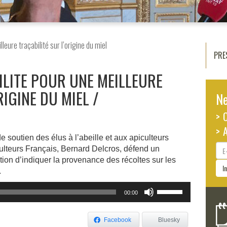
leure traçabilité sur l’origine du miel
PRE
LITE POUR UNE MEILLEURE
RIGINE DU MIEL
Ne
> 
> 
soutien des élus à l’abeille et aux apiculteurs
E-
ulteurs Français, Bernard Delcros, défend un
ma
on d’indiquer la provenance des récoltes sur les
I
.
Utilisez
00:00
les
flèches
haut/bas
Facebook
Bluesky