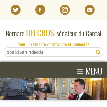
PORTRAIT
DELCROS
Bernard
, sénateur du Cantal
EN DIRECT DU SÉNAT
Pour une ruralité volontariste et connectée
EN DIRECT DU CANTAL
≡
ACTIVITÉS PARLEMENTAIRES
MENU
COMPRENDRE LE SÉNAT