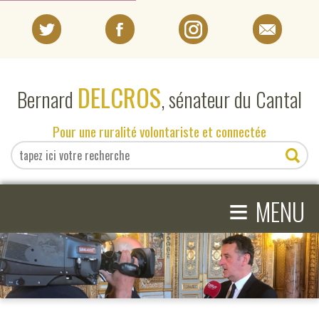
PORTRAIT
DELCROS
Bernard
, sénateur du Cantal
EN DIRECT DU SÉNAT
Pour une ruralité volontariste et connectée
EN DIRECT DU CANTAL
≡
ACTIVITÉS PARLEMENTAIRES
MENU
COMPRENDRE LE SÉNAT