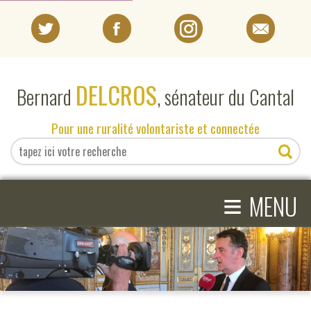
PORTRAIT
DELCROS
Bernard
, sénateur du Cantal
EN DIRECT DU SÉNAT
Pour une ruralité volontariste et connectée
EN DIRECT DU CANTAL
≡
ACTIVITÉS PARLEMENTAIRES
MENU
COMPRENDRE LE SÉNAT