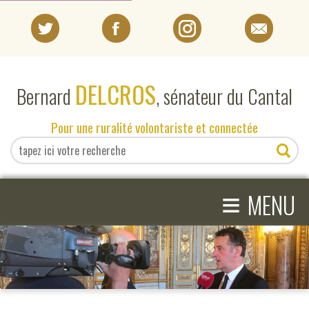
PORTRAIT
DELCROS
Bernard
, sénateur du Cantal
EN DIRECT DU SÉNAT
Pour une ruralité volontariste et connectée
EN DIRECT DU CANTAL
≡
ACTIVITÉS PARLEMENTAIRES
MENU
COMPRENDRE LE SÉNAT