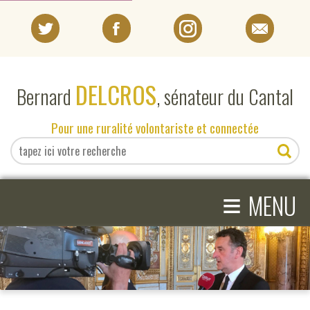
PORTRAIT
DELCROS
Bernard
, sénateur du Cantal
EN DIRECT DU SÉNAT
Pour une ruralité volontariste et connectée
EN DIRECT DU CANTAL
≡
ACTIVITÉS PARLEMENTAIRES
MENU
COMPRENDRE LE SÉNAT