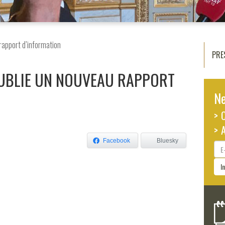
rapport d’information
PRE
UBLIE UN NOUVEAU RAPPORT
Ne
> 
> 
Facebook
Bluesky
E-
ma
I