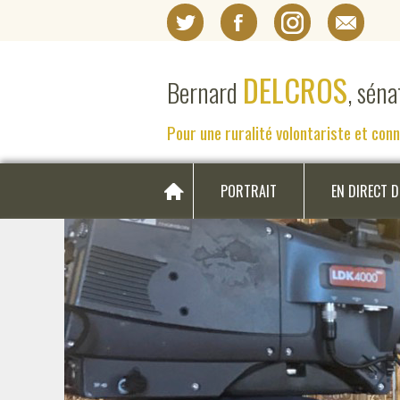
DELCROS
Bernard
, sén
Pour une ruralité volontariste et con
PORTRAIT
EN DIRECT 