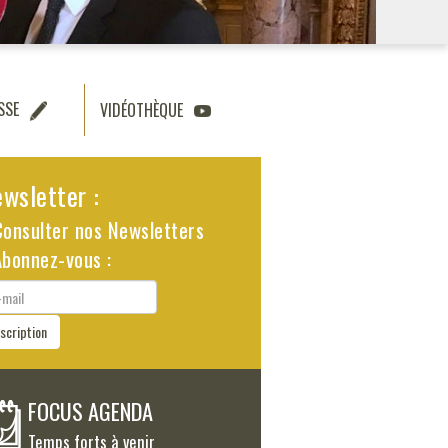
SSE
VIDÉOTHÈQUE
wsletter :
Consulter nos Newsletters
Abonnez-vous :
il
nscription
FOCUS AGENDA
Temps forts à venir