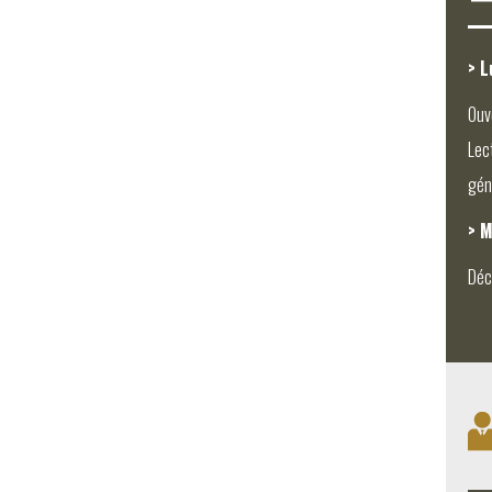
> L
Ouv
Lec
gén
> M
Déc