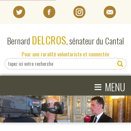
PORTRAIT
DELCROS
Bernard
, sénateur du Cantal
EN DIRECT DU SÉNAT
Pour une ruralité volontariste et connectée
EN DIRECT DU CANTAL
≡
ACTIVITÉS PARLEMENTAIRES
MENU
COMPRENDRE LE SÉNAT