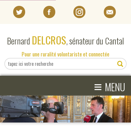
PORTRAIT
DELCROS
Bernard
, sénateur du Cantal
EN DIRECT DU SÉNAT
Pour une ruralité volontariste et connectée
EN DIRECT DU CANTAL
≡
ACTIVITÉS PARLEMENTAIRES
MENU
COMPRENDRE LE SÉNAT