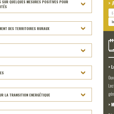
US SUR QUELQUES MESURES POSITIVES POUR
> 
ITÉS
E-
ma
I
EMENT DES TERRITOIRES RURAUX
> L
LES
Ouv
Lec
gén
OUR LA TRANSITION ENERGÉTIQUE
> M