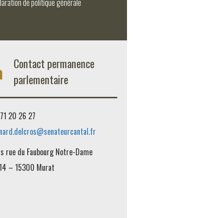
laration de politique générale
Contact permanence
parlementaire
71 20 26 27
nard.delcros@senateurcantal.fr
is rue du Faubourg Notre-Dame
14 – 15300 Murat