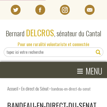
PORTRAIT
DELCROS
Bernard
, sénateur du Cantal
EN DIRECT DU SÉNAT
Pour une ruralité volontariste et connectée
EN DIRECT DU CANTAL
≡
ACTIVITÉS PARLEMENTAIRES
MENU
COMPRENDRE LE SÉNAT
Accueil
En direct du Sénat
>
> bandeau-en-direct-du-senat
BANDEAU-EN-DIRECT-DU-SENAT