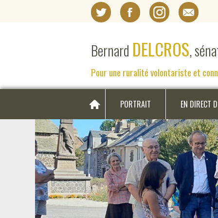
DELCROS
Bernard
, sén
Pour une ruralité volontariste et con
PORTRAIT
EN DIRECT 