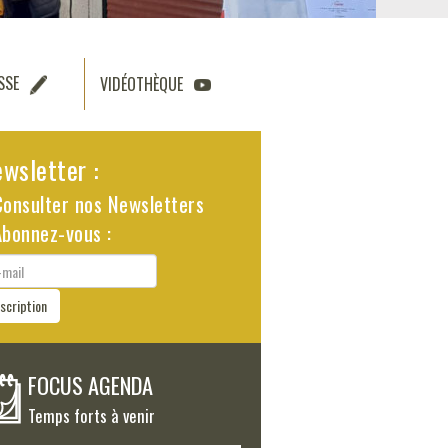
SSE
VIDÉOTHÈQUE
wsletter :
Consulter nos Newsletters
Abonnez-vous :
il
nscription
FOCUS AGENDA
Temps forts à venir