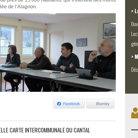
llée de l’Alagnon.
> L
Ouv
Lec
gén
> M
Déc
Facebook
Bluesky
ELLE CARTE INTERCOMMUNALE DU CANTAL