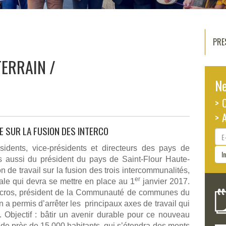
PRE
TERRAIN
Ne
> 
> 
GE SUR LA FUSION DES INTERCO
E-
ma
dents, vice-présidents et directeurs des pays de
I
s aussi du président du pays de Saint-Flour Haute-
de travail sur la fusion des trois intercommunalités,
er
iale qui devra se mettre en place au 1
janvier 2017.
lcros, président de la Communauté de communes du
 a permis d’arrêter les principaux axes de travail qui
. Objectif : bâtir un avenir durable pour ce nouveau
de près de 15 000 habitants, qui s’étendra des monts