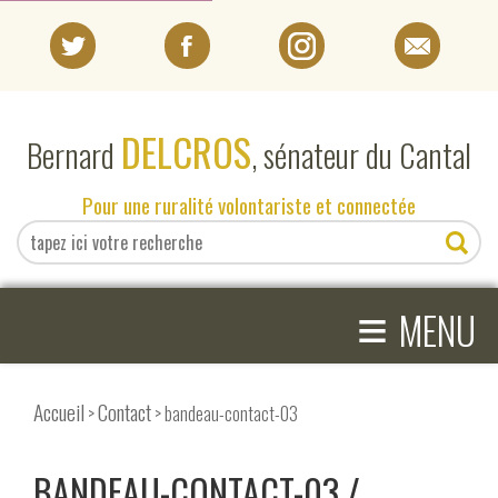
PORTRAIT
DELCROS
Bernard
, sénateur du Cantal
EN DIRECT DU SÉNAT
Pour une ruralité volontariste et connectée
EN DIRECT DU CANTAL
≡
ACTIVITÉS PARLEMENTAIRES
MENU
COMPRENDRE LE SÉNAT
Accueil
Contact
>
> bandeau-contact-03
BANDEAU-CONTACT-03