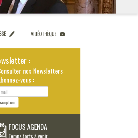
SSE
VIDÉOTHÈQUE
wsletter :
Consulter nos Newsletters
Abonnez-vous :
il
nscription
FOCUS AGENDA
Temps forts à venir