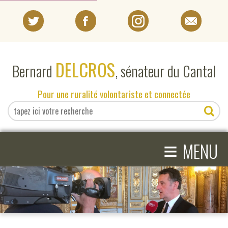
PORTRAIT
DELCROS
Bernard
, sénateur du Cantal
EN DIRECT DU SÉNAT
Pour une ruralité volontariste et connectée
EN DIRECT DU CANTAL
≡
ACTIVITÉS PARLEMENTAIRES
MENU
COMPRENDRE LE SÉNAT