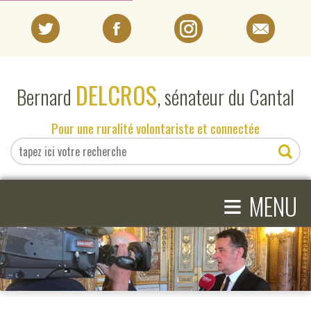
PORTRAIT
DELCROS
Bernard
, sénateur du Cantal
EN DIRECT DU SÉNAT
Pour une ruralité volontariste et connectée
EN DIRECT DU CANTAL
≡
ACTIVITÉS PARLEMENTAIRES
MENU
COMPRENDRE LE SÉNAT