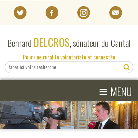
PORTRAIT
DELCROS
Bernard
, sénateur du Cantal
EN DIRECT DU SÉNAT
Pour une ruralité volontariste et connectée
EN DIRECT DU CANTAL
≡
ACTIVITÉS PARLEMENTAIRES
MENU
COMPRENDRE LE SÉNAT