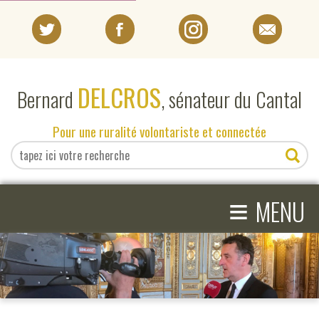
PORTRAIT
DELCROS
Bernard
, sénateur du Cantal
EN DIRECT DU SÉNAT
Pour une ruralité volontariste et connectée
EN DIRECT DU CANTAL
≡
ACTIVITÉS PARLEMENTAIRES
MENU
COMPRENDRE LE SÉNAT