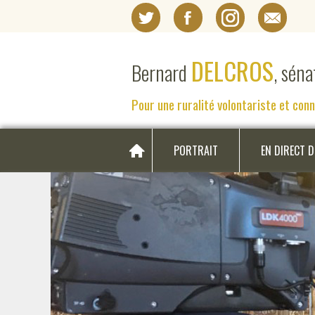
DELCROS
Bernard
, sén
Pour une ruralité volontariste et con
PORTRAIT
EN DIRECT 