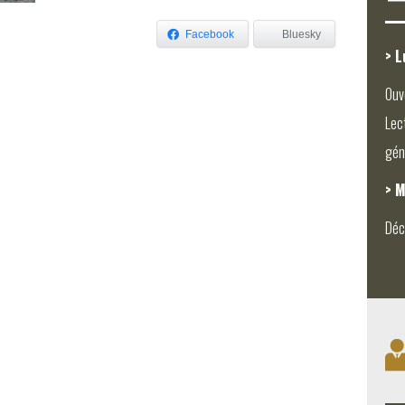
Facebook
Bluesky
> L
Ouv
Lec
gén
> M
Déc