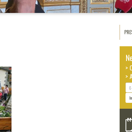
PRE
Ne
> 
> 
E-
ma
I