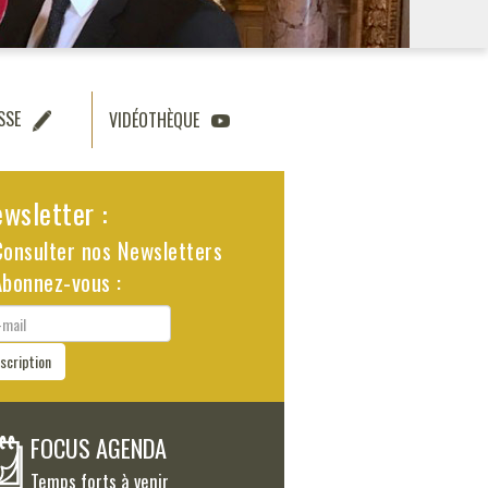
SSE
VIDÉOTHÈQUE
wsletter :
Consulter nos Newsletters
Abonnez-vous :
il
nscription
FOCUS AGENDA
Temps forts à venir