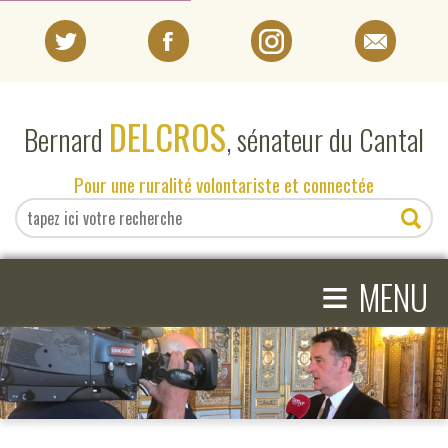
PORTRAIT
DELCROS
Bernard
, sénateur du Cantal
EN DIRECT DU SÉNAT
Pour une ruralité volontariste et connectée
EN DIRECT DU CANTAL
≡
ACTIVITÉS PARLEMENTAIRES
MENU
COMPRENDRE LE SÉNAT