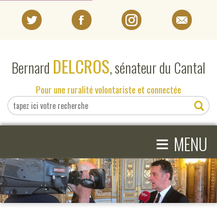
PORTRAIT
DELCROS
Bernard
, sénateur du Cantal
EN DIRECT DU SÉNAT
Pour une ruralité volontariste et connectée
EN DIRECT DU CANTAL
≡
ACTIVITÉS PARLEMENTAIRES
MENU
COMPRENDRE LE SÉNAT