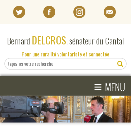
PORTRAIT
DELCROS
Bernard
, sénateur du Cantal
EN DIRECT DU SÉNAT
Pour une ruralité volontariste et connectée
EN DIRECT DU CANTAL
≡
ACTIVITÉS PARLEMENTAIRES
MENU
COMPRENDRE LE SÉNAT