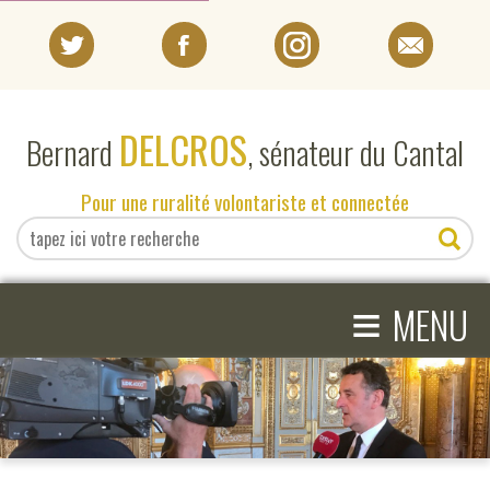
PORTRAIT
DELCROS
Bernard
, sénateur du Cantal
EN DIRECT DU SÉNAT
Pour une ruralité volontariste et connectée
EN DIRECT DU CANTAL
≡
ACTIVITÉS PARLEMENTAIRES
MENU
COMPRENDRE LE SÉNAT