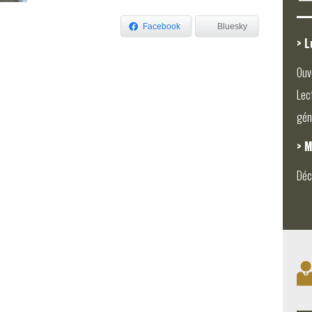
Facebook
Bluesky
> L
Ouv
Lec
gén
> M
Déc