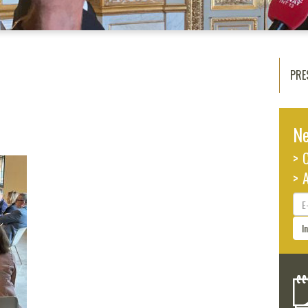
PRE
Ne
> 
> 
E-
ma
I