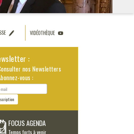
SSE
VIDÉOTHÈQUE
wsletter :
Consulter nos Newsletters
Abonnez-vous :
il
nscription
FOCUS AGENDA
Temps forts à venir