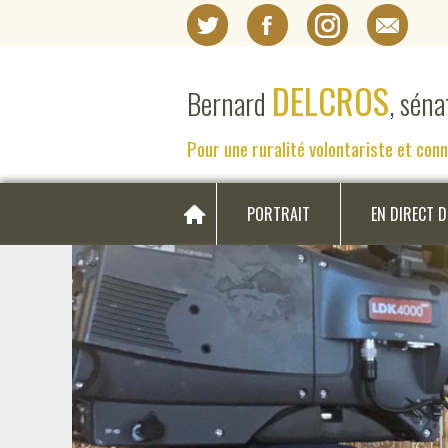
DELCROS
Bernard
, sén
Pour une ruralité volontariste et con
PORTRAIT
EN DIRECT 