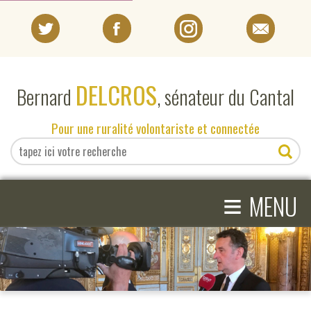
PORTRAIT
DELCROS
Bernard
, sénateur du Cantal
EN DIRECT DU SÉNAT
Pour une ruralité volontariste et connectée
EN DIRECT DU CANTAL
≡
ACTIVITÉS PARLEMENTAIRES
MENU
COMPRENDRE LE SÉNAT