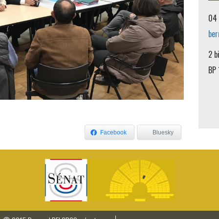
04 
ber
2 b
BP 
Facebook
Bluesky