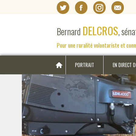
DELCROS
Bernard
, sén
Pour une ruralité volontariste et con
PORTRAIT
EN DIRECT 