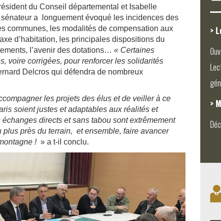
ésident du Conseil départemental et Isabelle
e sénateur a longuement évoqué les incidences des
 des communes, les modalités de compensation aux
> L
taxe d’habitation, les principales dispositions du
Ouv
tements, l’avenir des dotations…
« Certaines
, voire corrigées, pour renforcer les solidarités
Lec
ernard Delcros qui défendra de nombreux
gén
ccompagner les projets des élus et de veiller à ce
> M
ris soient justes et adaptables aux réalités et
es échanges directs et sans tabou sont extrêmement
Déc
u plus près du terrain, et ensemble, faire avancer
 montagne !
» a t-il conclu.