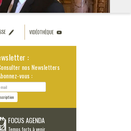
SSE
VIDÉOTHÈQUE
wsletter :
Consulter nos Newsletters
Abonnez-vous :
il
nscription
FOCUS AGENDA
Temps forts à venir