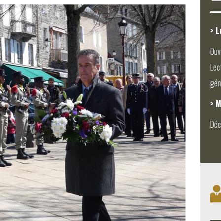
> L
Ouv
Lec
gén
> M
Déc