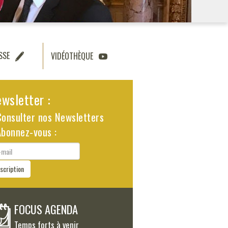
SSE
VIDÉOTHÈQUE
wsletter :
Consulter nos Newsletters
Abonnez-vous :
il
nscription
FOCUS AGENDA
Temps forts à venir