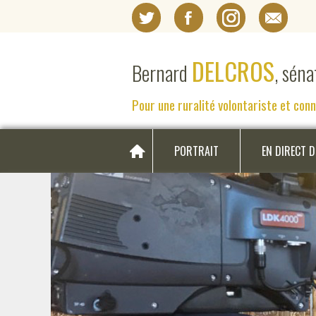
DELCROS
Bernard
, sén
Pour une ruralité volontariste et con
PORTRAIT
EN DIRECT 