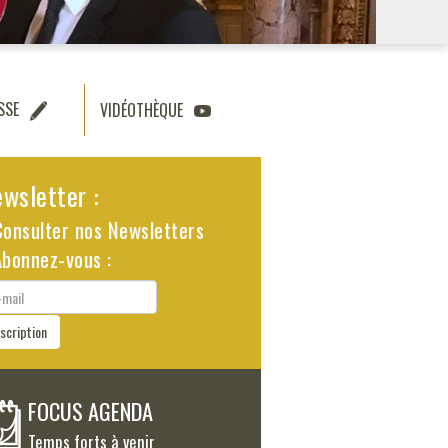
SSE
VIDÉOTHÈQUE
wsletter :
Consulter nos Newsletters
Abonnez-vous :
il
nscription
FOCUS AGENDA
Temps forts à venir