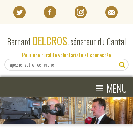
PORTRAIT
DELCROS
Bernard
, sénateur du Cantal
EN DIRECT DU SÉNAT
Pour une ruralité volontariste et connectée
EN DIRECT DU CANTAL
≡
ACTIVITÉS PARLEMENTAIRES
MENU
COMPRENDRE LE SÉNAT